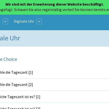
Wir sind mit der Erweiterung dieser Website beschäftigt.
ugefügt. Schauen Sie also regelmäßig vorbei! Sie können bereits e
n
Digitale Uhr
tale Uhr
e Choice
le die Tageszeit [1]
le die Tageszeit [2]
che Tageszeit ist es? [1]
che Tageszeit ist es? [2]